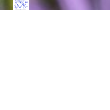
Waarom ik werk met vaste planten en siergrassen
Door de jaren heen heb ik ontdekt dat mijn hart ligt bij het
ontwerpen met vaste planten en siergrassen. Het zijn planten die
voor mij de essentie van een tuin vangen: levend, veranderlijk
en in verbinding met de seizoenen.
Ik ontwerp graag in groepen van vaste planten, met daartussen
accenten van siergrassen en bijzondere soorten. Wat mij daarin
aanspreekt, is hoe planten elkaar kunnen versterken. Ik hou
ervan om te werken met subtiele bladkleuren, zoals het grijzige
blad van bijvoorbeeld prikneus (Lychnis ‘Alba’), Salvia
officinalis en Brunnera ‘Jack Frost’. Die zachte, zilverachtige
tonen zorgen ervoor dat het frisse groen van andere planten juist
meer gaat spreken. Zo ontstaat er geen ‘groene brei’, maar een
border met diepte en nuance.