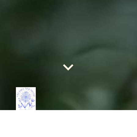
Schetssessie aan huis
Twijfel je hoe je jouw tuin het beste kunt indelen? Of heb je